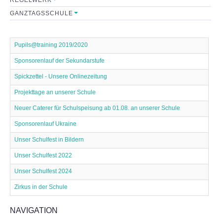
GANZTAGSSCHULE
Sekretariat
Lehrerkollegium
Pupils@training 2019/2020
Sponsorenlauf der Sekundarstufe
Mitarbeiter
Spickzettel - Unsere Onlinezeitung
Schulkonferenz
Projekttage an unserer Schule
Neuer Caterer für Schulspeisung ab 01.08. an unserer Schule
FÖRDERVEREIN
Sponsorenlauf Ukraine
Initiative
Unser Schulfest in Bildern
Unser Schulfest 2022
Satzung
Unser Schulfest 2024
Zirkus in der Schule
Leistungen
NAVIGATION
FORMULARE