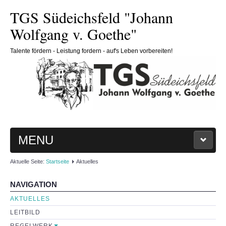
TGS Südeichsfeld "Johann
Wolfgang v. Goethe"
Talente fördern - Leistung fordern - auf's Leben vorbereiten!
MENU
Aktuelle Seite:
Startseite
Aktuelles
HOME
NAVIGATION
SCHULE
AKTUELLES
LEITBILD
Schulleitung
REGELWERK