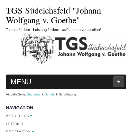
TGS Südeichsfeld "Johann
Wolfgang v. Goethe"
Talente fördern - Leistung fordern - auf's Leben vorbereiten!
MENU
Aktuelle Seite:
Startseite
Schule
Schulleitung
HOME
NAVIGATION
SCHULE
AKTUELLES
LEITBILD
Schulleitung
REGELWERK