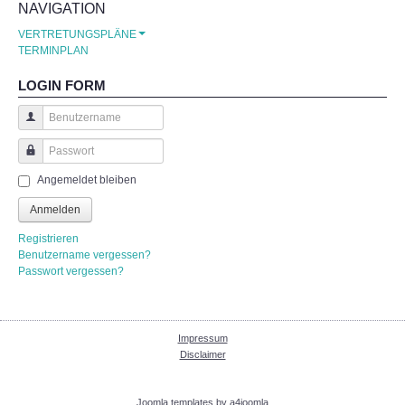
NAVIGATION
Krankmeldung
VERTRETUNGSPLÄNE
TERMINPLAN
Freistellungsantrag
LOGIN FORM
Anmeldung zum Schulbesuch
Benutzername
Anmeldung bei Schulwechsel
Passwort
Angemeldet bleiben
Anmelden
Anmeldung für die 1. Klasse
Registrieren
Benutzername vergessen?
Merkblatt zur Erhebung personenbezogener Date
Passwort vergessen?
BERUFSWAHLVORBEREITUNG
Impressum
Konzeption
Disclaimer
Termine
Joomla templates by a4joomla