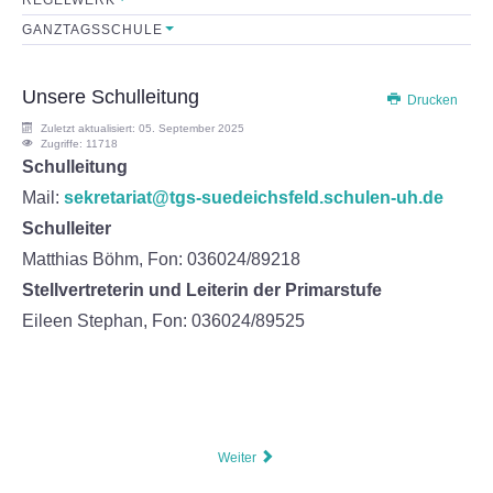
GANZTAGSSCHULE
Sekretariat
Lehrerkollegium
Unsere Schulleitung
Drucken
Zuletzt aktualisiert: 05. September 2025
Mitarbeiter
Zugriffe: 11718
Schulleitung
Mail:
Schulkonferenz
sekretariat@tgs-suedeichsfeld.schulen-uh.de
Schulleiter
FÖRDERVEREIN
Matthias Böhm, Fon:
036024/89218
Stellvertreterin und Leiterin der Primarstufe
Initiative
Eileen Stephan, Fon: 036024/89525
Satzung
Leistungen
Weiter
FORMULARE