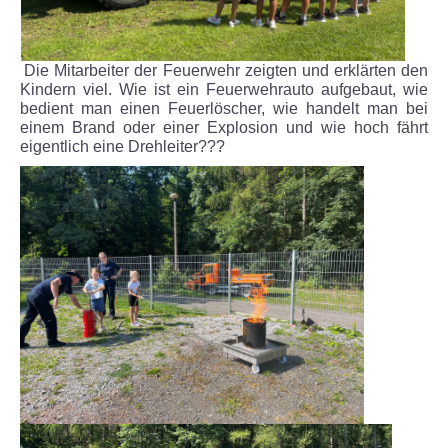
Unsere Partner
Die Mitarbeiter der Feuerwehr zeigten und erklärten den
KONZEPT TGS
Kindern viel. Wie ist ein Feuerwehrauto aufgebaut, wie
bedient man einen Feuerlöscher, wie handelt man bei
einem Brand oder einer Explosion und wie hoch fährt
KONTAKTE
eigentlich eine Drehleiter???
GALERIE
Unsere Schule
Benefizabend -Ein toller Erfolg
Mühlhäuser Altstadtlauf
Theater
Ein Schülerleben ist nicht leicht