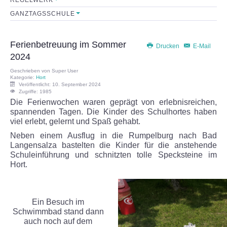
GANZTAGSSCHULE
Sekretariat
Lehrerkollegium
Ferienbetreuung im Sommer
Drucken
E-Mail
2024
Mitarbeiter
Geschrieben von
Super User
Kategorie:
Hort
Veröffentlicht: 10. September 2024
Schulkonferenz
Zugriffe: 1985
Die Ferienwochen waren geprägt von erlebnisreichen,
spannenden Tagen. Die Kinder des Schulhortes haben
FÖRDERVEREIN
viel erlebt, gelernt und Spaß gehabt.
Neben einem Ausflug in die Rumpelburg nach Bad
Initiative
Langensalza bastelten die Kinder für die anstehende
Schuleinführung und schnitzten tolle Specksteine im
Hort.
Satzung
Leistungen
Ein Besuch im
Schwimmbad stand dann
FORMULARE
auch noch auf dem