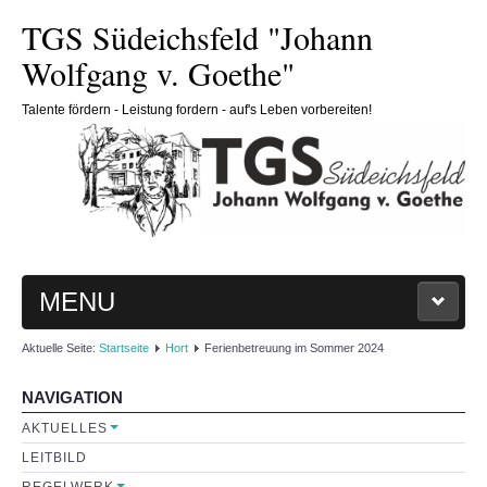
TGS Südeichsfeld "Johann
Wolfgang v. Goethe"
Talente fördern - Leistung fordern - auf's Leben vorbereiten!
MENU
Aktuelle Seite:
Startseite
Hort
Ferienbetreuung im Sommer 2024
HOME
NAVIGATION
SCHULE
AKTUELLES
LEITBILD
Schulleitung
REGELWERK