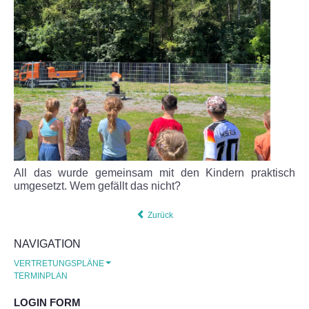
Puppenspiel
Schneewerkstatt
Zu Besuch in der Imkerei Alte Schule
Fun-Tage an der TGS
Im Kletterpark
All das wurde gemeinsam mit den Kindern praktisch
umgesetzt. Wem gefällt das nicht?
Im Freibad
Zurück
Beim Spielesportfest
NAVIGATION
VERTRETUNGSPLÄNE
Schulfest 2022
TERMINPLAN
LOGIN FORM
Herzenssache