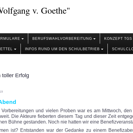
olfgang v. Goethe"
ORMULARE
BERUFSWAHLVORBEREITUNG
KONZEPT TGS
ZETTEL
INFOS RUND UM DEN SCHULBETRIEB
SCHULCL
toller Erfolg
019
 Abend
Vorbereitungen und vielen Proben war es am Mittwoch, den
weit. Die Akteure fieberten diesem Tag und dieser Zeit entgeg
lichen Bühne gestanden. Noch nie hatten wir eine Benefizveranst
en ist? Entstanden war der Gedanke zu einem Benefizab