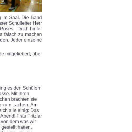
g im Saal. Die Band
ser Schulleiter Herr
N Roses. Doch hinter
as falsch zu machen
den. Jeder einzelne
e mitgefiebert, über
ing es den Schülern
asse. Mit ihren
tchen brachten sie
m zum Lachen.
Am
ich alle einig: Das
r Abend! Frau Fritzlar
 von dem was wir
 gestellt hatten.