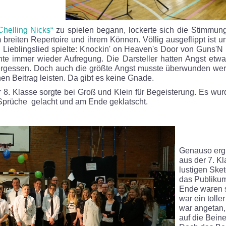
Chelling Nicks“
zu spielen begann, lockerte sich die Stimmun
 breiten Repertoire und ihrem Können. Völlig ausgeflippt ist un
n Lieblingslied spielte: Knockin' on Heaven's Door von Guns'
hte immer wieder Aufregung. Die Darsteller hatten Angst etw
vergessen. Doch auch die größte Angst musste überwunden wer
en Beitrag leisten. Da gibt es keine Gnade.
8. Klasse sorgte bei Groß und Klein für Begeisterung. Es wurd
 Sprüche gelacht und am Ende geklatscht.
Genauso erg
aus der 7. Kl
lustigen Ske
das Publiku
Ende waren s
war ein tolle
war angetan,
auf die Beine