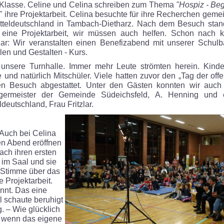
. Klasse. Celine und Celina schreiben zum Thema
"Hospiz - Be
"
ihre Projektarbeit. Celina besuchte für ihre Recherchen gemei
teldeutschland in Tambach-Dietharz. Nach dem Besuch stand 
 eine Projektarbeit, wir müssen auch helfen. Schon nach 
ar: Wir veranstalten einen Benefizabend mit unserer Schu
len und Gestalten - Kurs.
 unsere Turnhalle. Immer mehr Leute strömten herein. Kinder,
und natürlich Mitschüler. Viele hatten zuvor den „Tag der off
en Besuch abgestattet. Unter den Gästen konnten wir auch
ermeister der Gemeinde Südeichsfeld, A. Henning und e
deutschland, Frau Fritzlar.
 Auch bei Celina
en Abend eröffnen
ach ihren ersten
 im Saal und sie
r Stimme über das
 Projektarbeit.
nnt. Das eine
l schaute beruhigt
. – Wie glücklich
 wenn das eigene