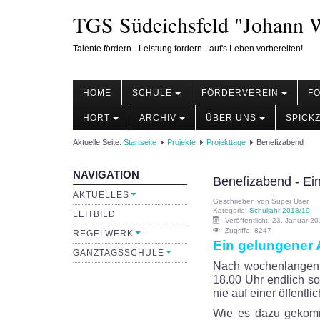
TGS Südeichsfeld "Johann W
Talente fördern - Leistung fordern - auf's Leben vorbereiten!
HOME
SCHULE
FÖRDERVEREIN
F
HORT
ARCHIV
ÜBER UNS
SPICK
Aktuelle Seite:
Startseite
Projekte
Projekttage
Benefizabend
NAVIGATION
Benefizabend - Ein 
AKTUELLES
Geschrieben von
Super User
Kategorie:
Schuljahr 2018/19
LEITBILD
Veröffentlicht: 23. Januar 2
Zugriffe: 8247
REGELWERK
Ein gelungener
GANZTAGSSCHULE
Nach wochenlangen 
18.00 Uhr endlich so
nie auf einer öffent
Wie es dazu gekomm