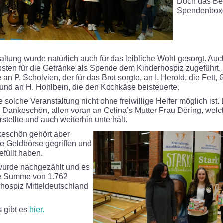
Doch das Bes
Spendenboxen
ltung wurde natürlich auch für das leibliche Wohl gesorgt. A
osten für die Getränke als Spende dem Kinderhospiz zugeführt
 an P. Scholvien, der für das Brot sorgte, an I. Herold, die Fett
e und an H. Hohlbein, die den Kochkäse beisteuerte.
 solche Veranstaltung nicht ohne freiwillige Helfer möglich ist
s Dankeschön, allen voran an Celina’s Mutter Frau Döring, wel
tellte und auch weiterhin unterhält.
keschön gehört aber
re Geldbörse gegriffen und
füllt haben.
 wurde nachgezählt und es
he Summe von 1.762
hospiz Mitteldeutschland
 gibt es
hier.