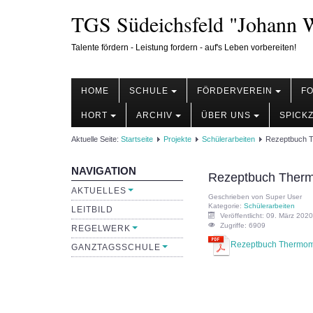
TGS Südeichsfeld "Johann W
Talente fördern - Leistung fordern - auf's Leben vorbereiten!
HOME
SCHULE
FÖRDERVEREIN
F
HORT
ARCHIV
ÜBER UNS
SPICK
Aktuelle Seite:
Startseite
Projekte
Schülerarbeiten
Rezeptbuch 
NAVIGATION
Rezeptbuch Ther
AKTUELLES
Geschrieben von
Super User
Kategorie:
Schülerarbeiten
LEITBILD
Veröffentlicht: 09. März 2020
Zugriffe: 6909
REGELWERK
Rezeptbuch Thermom
GANZTAGSSCHULE