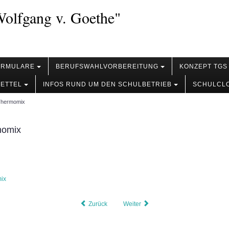
olfgang v. Goethe"
ORMULARE
BERUFSWAHLVORBEREITUNG
KONZEPT TGS
ZETTEL
INFOS RUND UM DEN SCHULBETRIEB
SCHULCL
Thermomix
momix
ix
Zurück
Weiter