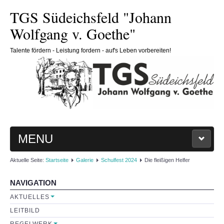
TGS Südeichsfeld "Johann
Wolfgang v. Goethe"
Talente fördern - Leistung fordern - auf's Leben vorbereiten!
MENU
Aktuelle Seite:
Startseite
Galerie
Schulfest 2024
Die fleißigen Helfer
HOME
NAVIGATION
SCHULE
AKTUELLES
LEITBILD
Schulleitung
REGELWERK