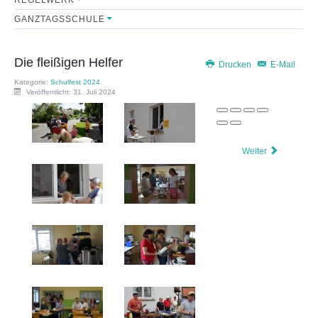
GANZTAGSSCHULE
Sekretariat
Lehrerkollegium
Die fleißigen Helfer
Drucken
E-Mail
Kategorie:
Schulfest 2024
Mitarbeiter
Veröffentlicht: 31. Juli 2024
Schulkonferenz
Weiter
FÖRDERVEREIN
Initiative
Satzung
Leistungen
FORMULARE