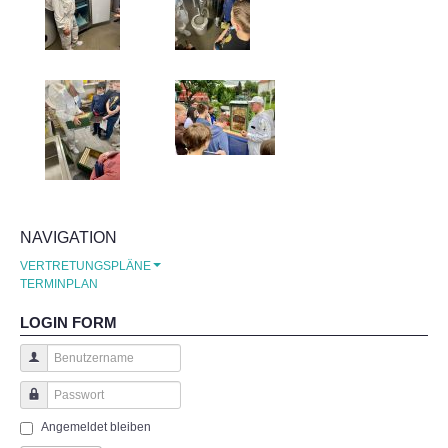
Unsere Partner
KONZEPT TGS
KONTAKTE
GALERIE
NAVIGATION
Unsere Schule
VERTRETUNGSPLÄNE
TERMINPLAN
Benefizabend -Ein toller Erfolg
LOGIN FORM
Mühlhäuser Altstadtlauf
Benutzername
Theater
Passwort
Angemeldet bleiben
Ein Schülerleben ist nicht leicht