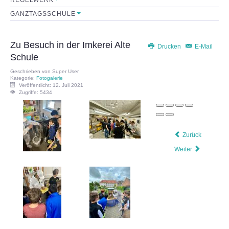
GANZTAGSSCHULE
Sekretariat
Lehrerkollegium
Zu Besuch in der Imkerei Alte
Drucken
E-Mail
Schule
Mitarbeiter
Geschrieben von
Super User
Kategorie:
Fotogalerie
Veröffentlicht: 12. Juli 2021
Schulkonferenz
Zugriffe: 5434
FÖRDERVEREIN
Zurück
Initiative
Weiter
Satzung
Leistungen
FORMULARE