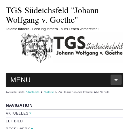
TGS Südeichsfeld "Johann
Wolfgang v. Goethe"
Talente fördern - Leistung fordern - auf's Leben vorbereiten!
MENU
Aktuelle Seite:
Startseite
Galerie
Zu Besuch in der Imkerei Alte Schule
HOME
NAVIGATION
SCHULE
AKTUELLES
LEITBILD
Schulleitung
REGELWERK