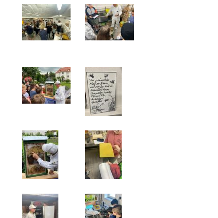
Krankmeldung
Freistellungsantrag
Anmeldung zum Schulbesuch
Anmeldung bei Schulwechsel
Anmeldung für die 1. Klasse
Merkblatt zur Erhebung personenbezogener Date
BERUFSWAHLVORBEREITUNG
Konzeption
Termine