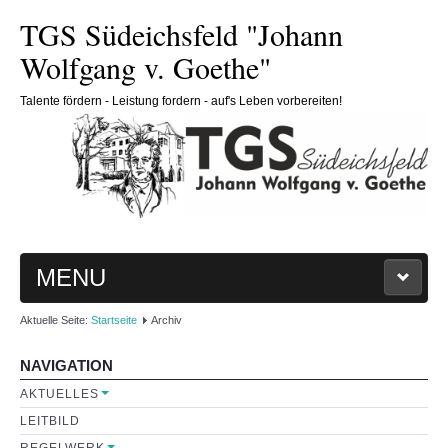
TGS Südeichsfeld "Johann
Wolfgang v. Goethe"
Talente fördern - Leistung fordern - auf's Leben vorbereiten!
MENU
Aktuelle Seite:
Startseite
Archiv
HOME
NAVIGATION
SCHULE
AKTUELLES
LEITBILD
Schulleitung
REGELWERK