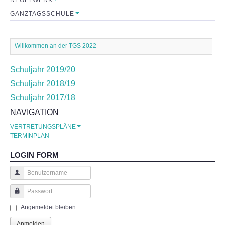
GANZTAGSSCHULE
Sekretariat
Lehrerkollegium
Willkommen an der TGS 2022
Mitarbeiter
Schuljahr 2019/20
Schuljahr 2018/19
Schulkonferenz
Schuljahr 2017/18
NAVIGATION
FÖRDERVEREIN
VERTRETUNGSPLÄNE
TERMINPLAN
Initiative
LOGIN FORM
Satzung
Benutzername
Leistungen
Passwort
Angemeldet bleiben
FORMULARE
Anmelden