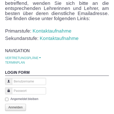
betreffend, wenden Sie sich bitte an die
entsprechenden Lehrerinnen und Lehrer, am
Puppenspiel
besten über deren dienstliche Emailadresse.
Sie finden diese unter folgenden Links:
Schneewerkstatt
Primarstufe:
Kontaktaufnahme
Zu Besuch in der Imkerei Alte Schule
Sekundarstufe:
Kontaktaufnahme
Fun-Tage an der TGS
NAVIGATION
VERTRETUNGSPLÄNE
Im Kletterpark
TERMINPLAN
LOGIN FORM
Im Freibad
Benutzername
Beim Spielesportfest
Passwort
Angemeldet bleiben
Schulfest 2022
Anmelden
Herzenssache