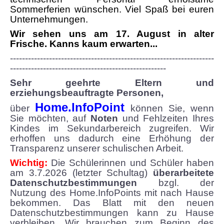
Sommerferien wünschen. Viel Spaß bei euren
Krankmeldung
Unternehmungen.
Wir sehen uns am 17. August in alter
Freistellungsantrag
Frische. Kanns kaum erwarten...
--------------------------------------------------------------------
Anmeldung zum Schulbesuch
----------------------------------------------------
Sehr geehrte Eltern und
erziehungsbeauftragte Personen,
Anmeldung bei Schulwechsel
Home.InfoPoint
über
können Sie, wenn
Anmeldung für die 1. Klasse
Sie möchten, auf
Noten
und Fehlzeiten Ihres
Kindes im Sekundarbereich zugreifen. Wir
erhoffen uns dadurch eine Erhöhung der
Merkblatt zur Erhebung personenbezogener Date
Transparenz unserer schulischen Arbeit.
Wichtig:
Die Schülerinnen und Schüler haben
BERUFSWAHLVORBEREITUNG
am 3.7.2026 (letzter Schultag)
überarbeitete
Datenschutzbestimmungen
bzgl. der
Nutzung des Home.InfoPoints mit nach Hause
Konzeption
bekommen. Das Blatt mit den neuen
Datenschutzbestimmungen kann zu Hause
Termine
verbleiben. Wir brauchen zum Beginn des