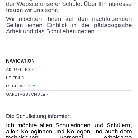
der Website unserer Schule
.
Über Ihr Interesse
Sekretariat
freuen
wir uns sehr.
Wir möchten Ihnen auf den nachfolgenden
Seiten einen Einblick in
Lehrerkollegium
die
pädagogische
Arbeit und das Schulleben geben.
Mitarbeiter
Schulkonferenz
NAVIGATION
AKTUELLES
FÖRDERVEREIN
LEITBILD
Initiative
REGELWERK
GANZTAGSSCHULE
Satzung
Die Schulleitung informiert
Leistungen
Ich möchte allen Schülerinnen und Schülern,
allen Kolleginnen und Kollegen und auch dem
FORMULARE
technischen Personal erholsame