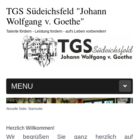
TGS Südeichsfeld "Johann
Wolfgang v. Goethe"
Talente fördern - Leistung fordern - auf's Leben vorbereiten!
MENU
0
1
2
3
4
5
6
7
8
9
10
11
12
HOME
Aktuelle Seite:
Startseite
SCHULE
Herzlich Willkommen!
Schulleitung
Wir
begrüßen Sie ganz herzlich auf