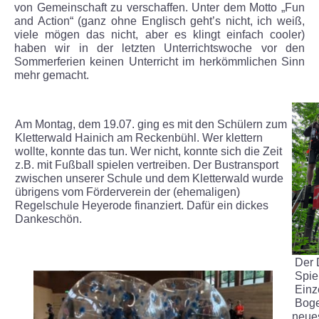
von Gemeinschaft zu verschaffen. Unter dem Motto „Fun
and Action“ (ganz ohne Englisch geht’s nicht, ich weiß,
Unsere Partner
viele mögen das nicht, aber es klingt einfach cooler)
haben wir in der letzten Unterrichtswoche vor den
Sommerferien keinen Unterricht im herkömmlichen Sinn
KONZEPT TGS
mehr gemacht.
KONTAKTE
Am Montag, dem 19.07. ging es mit den Schülern zum
GALERIE
Kletterwald Hainich am Reckenbühl. Wer klettern
wollte, konnte das tun. Wer nicht, konnte sich die Zeit
z.B. mit Fußball spielen vertreiben. Der Bustransport
Unsere Schule
zwischen unserer Schule und dem Kletterwald wurde
übrigens vom Förderverein der (ehemaligen)
Regelschule Heyerode finanziert. Dafür ein dickes
Benefizabend -Ein toller Erfolg
Dankeschön.
Mühlhäuser Altstadtlauf
Der 
Spiel
Theater
Einz
Boge
Ein Schülerleben ist nicht leicht
neues