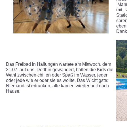
Mann
mit w
Puppenspiel
Stat
spren
Schneewerkstatt
ebenf
Dank
Zu Besuch in der Imkerei Alte Schule
Fun-Tage an der TGS
Das Freibad in Hallungen wartete am Mittwoch, dem
Im Kletterpark
21.07. auf uns. Dorthin gewandert, hatten die Kids die
Wahl zwischen chillen oder Spaß im Wasser, jeder
oder jede wie er oder sie es wollte. Das Wichtigste:
Im Freibad
Niemand ist ertrunken, alle kamen wieder heil nach
Hause.
Beim Spielesportfest
Schulfest 2022
Herzenssache