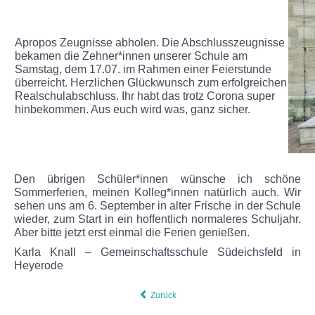
PROJEKTE
Apropos Zeugnisse abholen. Die Abschlusszeugnisse
bekamen die Zehner*innen unserer Schule am
Schülerarbeiten
Samstag, dem 17.07. im Rahmen einer Feierstunde
überreicht. Herzlichen Glückwunsch zum erfolgreichen
Realschulabschluss. Ihr habt das trotz Corona super
Schneewerkstatt
hinbekommen. Aus euch wird was, ganz sicher.
Lebe gesünder
Rezeptbuch Thermomix
Den übrigen Schüler*innen wünsche ich schöne
Sommerferien, meinen Kolleg*innen natürlich auch. Wir
sehen uns am 6. September in alter Frische in der Schule
Projekttage
wieder, zum Start in ein hoffentlich normaleres Schuljahr.
Aber bitte jetzt erst einmal die Ferien genießen.
Benefizabend
Karla Knall – Gemeinschaftsschule Südeichsfeld in
Heyerode
Ein Schülerleben ist nicht leicht
Zurück