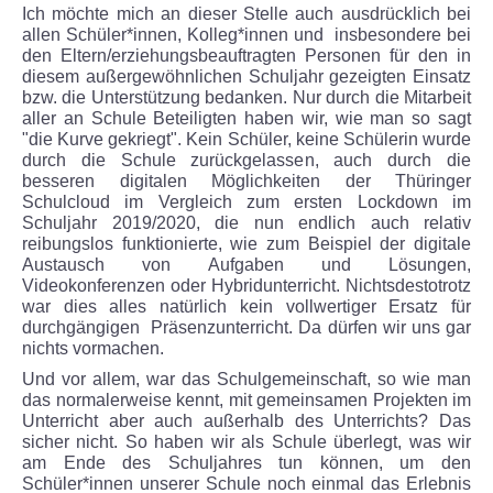
Ich möchte mich an dieser Stelle auch ausdrücklich bei
allen Schüler*innen, Kolleg*innen und insbesondere bei
Krankmeldung
den Eltern/erziehungsbeauftragten Personen für den in
diesem außergewöhnlichen Schuljahr gezeigten Einsatz
Freistellungsantrag
bzw. die Unterstützung bedanken. Nur durch die Mitarbeit
aller an Schule Beteiligten haben wir, wie man so sagt
"die Kurve gekriegt". Kein Schüler, keine Schülerin wurde
Anmeldung zum Schulbesuch
durch die Schule zurückgelassen, auch durch die
besseren digitalen Möglichkeiten der Thüringer
Schulcloud im Vergleich zum ersten Lockdown im
Anmeldung bei Schulwechsel
Schuljahr 2019/2020, die nun endlich auch relativ
reibungslos funktionierte, wie zum Beispiel der digitale
Anmeldung für die 1. Klasse
Austausch von Aufgaben und Lösungen,
Videokonferenzen oder Hybridunterricht. Nichtsdestotrotz
war dies alles natürlich kein vollwertiger Ersatz für
Merkblatt zur Erhebung personenbezogener Date
durchgängigen Präsenzunterricht. Da dürfen wir uns gar
nichts vormachen.
BERUFSWAHLVORBEREITUNG
Und vor allem, war das Schulgemeinschaft, so wie man
das normalerweise kennt, mit gemeinsamen Projekten im
Unterricht aber auch außerhalb des Unterrichts? Das
Konzeption
sicher nicht. So haben wir als Schule überlegt, was wir
am Ende des Schuljahres tun können, um den
Termine
Schüler*innen unserer Schule noch einmal das Erlebnis