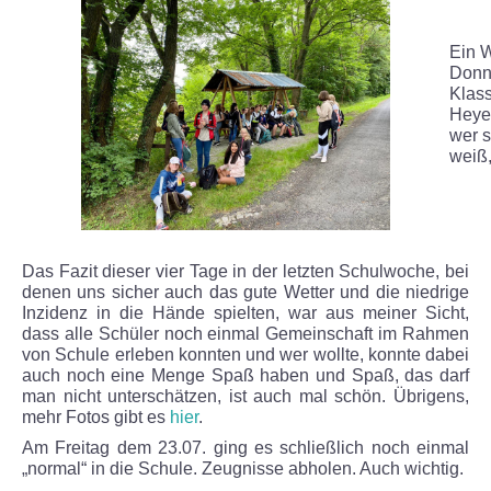
Spiel und Spaß für Kids
Ein W
Donn
Klass
Spaß für die Großen
Heyer
wer 
weiß,
Losglück
Für das leibliche Wohl
Schulfest 2024
Das Fazit dieser vier Tage in der letzten Schulwoche, bei
denen uns sicher auch das gute Wetter und die niedrige
Inzidenz in die Hände spielten, war aus meiner Sicht,
Spiele, Spaß und Spannung
dass alle Schüler noch einmal Gemeinschaft im Rahmen
von Schule erleben konnten und wer wollte, konnte dabei
auch noch eine Menge Spaß haben und Spaß, das darf
Die fleißigen Helfer
man nicht unterschätzen, ist auch mal schön. Übrigens,
mehr Fotos gibt es
hier
.
Unterhaltung
Am Freitag dem 23.07. ging es schließlich noch einmal
„normal“ in die Schule. Zeugnisse abholen. Auch wichtig.
Gemütliches Beisammensein