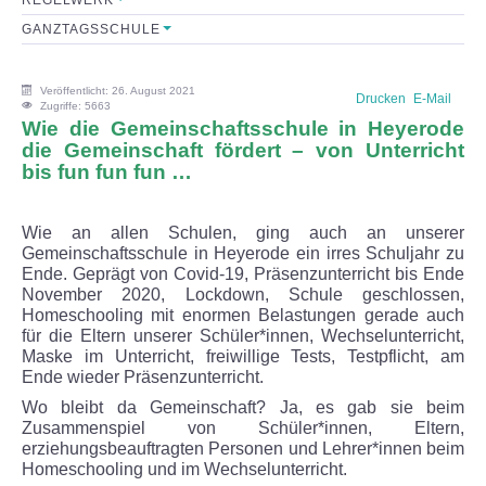
GANZTAGSSCHULE
Sekretariat
Lehrerkollegium
Veröffentlicht: 26. August 2021
Drucken
E-Mail
Zugriffe: 5663
Wie die Gemeinschaftsschule in Heyerode
Mitarbeiter
die Gemeinschaft fördert – von Unterricht
bis fun fun fun …
Schulkonferenz
Wie an allen Schulen, ging auch an unserer
FÖRDERVEREIN
Gemeinschaftsschule in Heyerode ein irres Schuljahr zu
Ende. Geprägt von Covid-19, Präsenzunterricht bis Ende
November 2020, Lockdown, Schule geschlossen,
Initiative
Homeschooling mit enormen Belastungen gerade auch
für die Eltern unserer Schüler*innen, Wechselunterricht,
Maske im Unterricht, freiwillige Tests, Testpflicht, am
Satzung
Ende wieder Präsenzunterricht.
Wo bleibt da Gemeinschaft? Ja, es gab sie beim
Leistungen
Zusammenspiel von Schüler*innen, Eltern,
erziehungsbeauftragten Personen und Lehrer*innen beim
FORMULARE
Homeschooling und im Wechselunterricht.