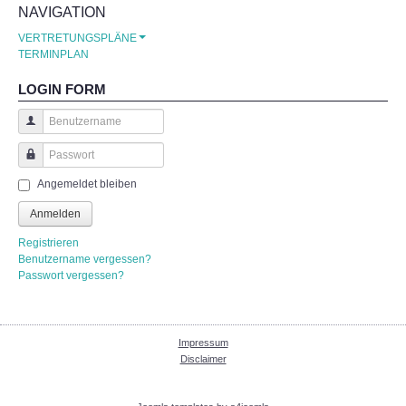
HORT
NAVIGATION
VERTRETUNGSPLÄNE
Inhalte der Hortarbeit
TERMINPLAN
LOGIN FORM
Ferienbetreuung im Sommer 2024
Spaß im Hort
Benutzername
Passwort
ARCHIV
Angemeldet bleiben
Anmelden
Schuljahr 2019/20
Registrieren
Benutzername vergessen?
Schuljahr 2018/19
Passwort vergessen?
Schuljahr 2017/18
Impressum
Disclaimer
ÜBER UNS