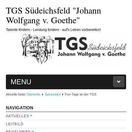
TGS Südeichsfeld "Johann
Wolfgang v. Goethe"
Talente fördern - Leistung fordern - auf's Leben vorbereiten!
MENU
Aktuelle Seite:
Startseite
Spickzettel
Fun-Tage an der TGS
HOME
NAVIGATION
SCHULE
AKTUELLES
LEITBILD
Schulleitung
REGELWERK