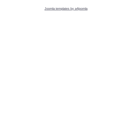
Joomla templates by a4joomla
PROJEKTE
Schülerarbeiten
Schneewerkstatt
Lebe gesünder
Rezeptbuch Thermomix
Projekttage
Benefizabend
Ein Schülerleben ist nicht leicht