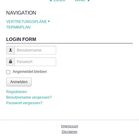
NAVIGATION
Spiel und Spaß für Kids
VERTRETUNGSPLÄNE
TERMINPLAN
Spaß für die Großen
LOGIN FORM
Losglück
Benutzername
Für das leibliche Wohl
Passwort
Angemeldet bleiben
Schulfest 2024
Anmelden
Spiele, Spaß und Spannung
Registrieren
Benutzername vergessen?
Passwort vergessen?
Die fleißigen Helfer
Unterhaltung
Impressum
Disclaimer
Gemütliches Beisammensein