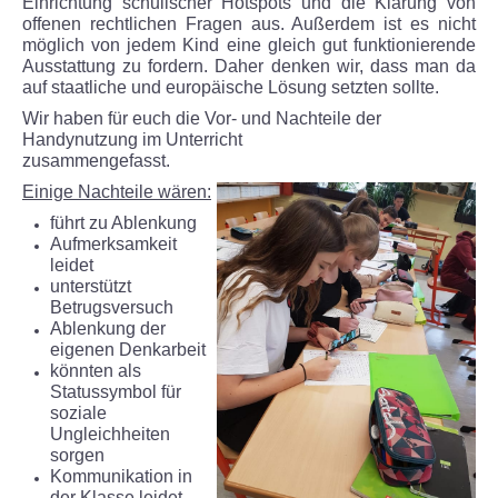
Einrichtung schulischer Hotspots und die Klärung von
offenen rechtlichen Fragen aus. Außerdem ist es nicht
Unsere Partner
möglich von jedem Kind eine gleich gut funktionierende
Ausstattung zu fordern. Daher denken wir, dass man da
auf staatliche und europäische Lösung setzten sollte.
KONZEPT TGS
Wir haben für euch die Vor- und Nachteile der
Handynutzung im Unterricht
KONTAKTE
zusammengefas
Einige Nachteile wären:
GALERIE
führt zu Ablenkung
Aufmerksamkeit
leidet
Unsere Schule
unterstützt
Betrugsversuch
Benefizabend -Ein toller Erfolg
Ablenkung der
eigenen Denkarbeit
könnten als
Mühlhäuser Altstadtlauf
Statussymbol für
soziale
Theater
Ungleichheiten
sorgen
Kommunikation in
Ein Schülerleben ist nicht leicht
der Klasse leidet