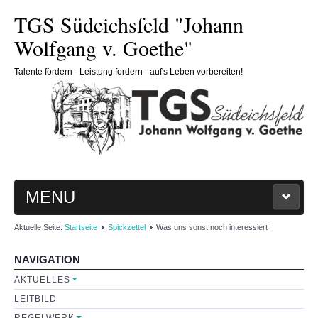
TGS Südeichsfeld "Johann
Wolfgang v. Goethe"
Talente fördern - Leistung fordern - auf's Leben vorbereiten!
MENU
Aktuelle Seite:
Startseite
Spickzettel
Was uns sonst noch interessiert
HOME
NAVIGATION
SCHULE
AKTUELLES
LEITBILD
Schulleitung
REGELWERK