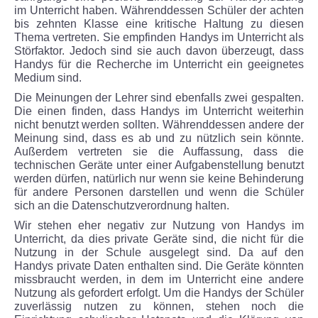
im Unterricht haben. Währenddessen Schüler der achten
bis zehnten Klasse eine kritische Haltung zu diesen
Krankmeldung
Thema vertreten. Sie empfinden Handys im Unterricht als
Störfaktor. Jedoch sind sie auch davon überzeugt, dass
Freistellungsantrag
Handys für die Recherche im Unterricht ein geeignetes
Medium sind.
Anmeldung zum Schulbesuch
Die Meinungen der Lehrer sind ebenfalls zwei gespalten.
Die einen finden, dass Handys im Unterricht weiterhin
nicht benutzt werden sollten. Währenddessen andere der
Anmeldung bei Schulwechsel
Meinung sind, dass es ab und zu nützlich sein könnte.
Außerdem vertreten sie die Auffassung, dass die
technischen Geräte unter einer Aufgabenstellung benutzt
Anmeldung für die 1. Klasse
werden dürfen, natürlich nur wenn sie keine Behinderung
für andere Personen darstellen und wenn die Schüler
Merkblatt zur Erhebung personenbezogener Date
sich an die Datenschutzverordnung halten.
Wir stehen eher negativ zur Nutzung von Handys im
BERUFSWAHLVORBEREITUNG
Unterricht, da dies private Geräte sind, die nicht für die
Nutzung in der Schule ausgelegt sind. Da auf den
Handys private Daten enthalten sind. Die Geräte könnten
Konzeption
missbraucht werden, in dem im Unterricht eine andere
Nutzung als gefordert erfolgt. Um die Handys der Schüler
zuverlässig nutzen zu können, stehen noch die
Termine