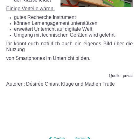
Einige Vorteile wären:
Puppenspiel
gutes Recherche Instrument
können Lernengagement unterstützen
Schneewerkstatt
erweitert Unterricht auf digitale Welt
Umgang mit technischen Geräten wird gelehrt
Ihr könnt euch natürlich auch ein eigenes Bild über die
Zu Besuch in der Imkerei Alte Schule
Nutzung
von Smartphones im
Unterricht bilden.
Fun-Tage an der TGS
Im Kletterpark
Quelle: privat
Autoren: Désirée Chiara Kluge und Madlen Trutte
Im Freibad
Beim Spielesportfest
Schulfest 2022
Herzenssache
Zurück
Weiter