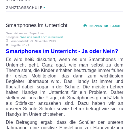
GANZTAGSSCHULE
Sekretariat
Lehrerkollegium
Smartphones im Unterricht
Drucken
E-Mail
Geschrieben von
Super User
Mitarbeiter
Kategorie:
Was uns sonst noch interessiert
Veröffentlicht: 29. November 2019
Zugriffe: 6174
Smartphones im Unterricht - Ja oder Nein?
Schulkonferenz
Es wird heiß diskutiert, wenn es um Smartphones im
Unterricht geht. Ganz egal, wie man selbst zu dem
FÖRDERVEREIN
Thema steht, die Kinder erhalten heutzutage immer früher
ihr erstes Mobiltelefon, das dann zum wichtigsten
Initiative
Begleiter überhaupt wird. Das Handy ist immer und
überall dabei, sogar in der Schule. Die meisten Lehrer
halten Handys im Unterricht für ein Problem. Daher
Satzung
stellen wir uns die Frage, ob Smartphones grundsätzlich
als Störfaktor anzusehen sind. Dazu haben wir an
unserer Schule Schüler sowie Lehrer befragt wie sie zu
Leistungen
Handys im Unterricht stehen.
Die Befragung ergab, dass die Schüler der unteren
FORMULARE
Jahrgänge eine positive Einstellung zur Handynutzung