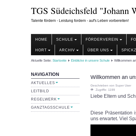
TGS Südeichsfeld "Johann W
Talente fördern - Leistung fordern - auf's Leben vorbereiten!
HOME
SCHULE
FÖRDERVEREIN
F
HORT
ARCHIV
ÜBER UNS
SPICK
Aktuelle Seite:
Startseite
Einblicke in unsere Schule
Willkommen an
NAVIGATION
Willkommen an un
AKTUELLES
Geschrieben von
Super User
Zugriffe: 1199
LEITBILD
Liebe Eltern und Sch
REGELWERK
GANZTAGSSCHULE
Diese Präsentation i
uns erwartet. Viel S