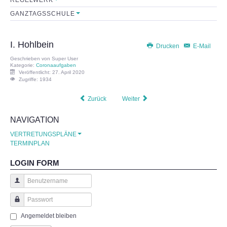
GANZTAGSSCHULE
Sekretariat
Lehrerkollegium
I. Hohlbein
Drucken
E-Mail
Geschrieben von
Super User
Mitarbeiter
Kategorie:
Coronaaufgaben
Veröffentlicht: 27. April 2020
Zugriffe: 1934
Schulkonferenz
Zurück
Weiter
FÖRDERVEREIN
NAVIGATION
VERTRETUNGSPLÄNE
Initiative
TERMINPLAN
LOGIN FORM
Satzung
Benutzername
Leistungen
Passwort
Angemeldet bleiben
FORMULARE