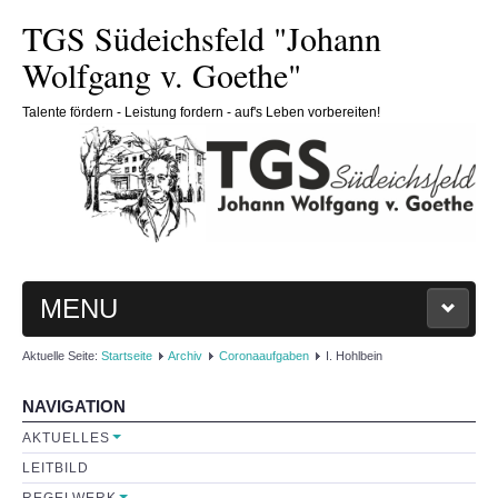
TGS Südeichsfeld "Johann
Wolfgang v. Goethe"
Talente fördern - Leistung fordern - auf's Leben vorbereiten!
MENU
Aktuelle Seite:
Startseite
Archiv
Coronaaufgaben
I. Hohlbein
HOME
NAVIGATION
SCHULE
AKTUELLES
LEITBILD
Schulleitung
REGELWERK